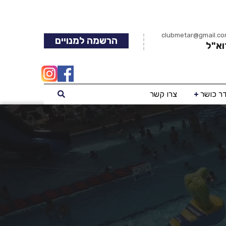
clubmetar@gmail.c
הרשמה למנויים
וא"ל
ר כושר
צרו קשר