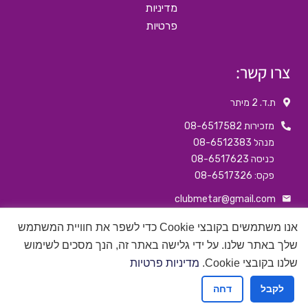
מדיניות
פרטיות
צרו קשר:
ת.ד. 2 מיתר
מזכירות 08-6517582
מנהל 08-6512383
כניסה 08-6517623
פקס: 08-6517326
clubmetar@gmail.com
דף הבפיסבוק שלנו
אנו משתמשים בקובצי Cookie כדי לשפר את חוויית המשתמש
שלך באתר שלנו. על ידי גלישה באתר זה, הנך מסכים לשימוש
האינסטגרם שלנו
שלנו בקובצי Cookie.
מדיניות פרטיות
לקבל
דחה
אפיק פרסום בניית אתרים
©
כל הזכויות שמורות