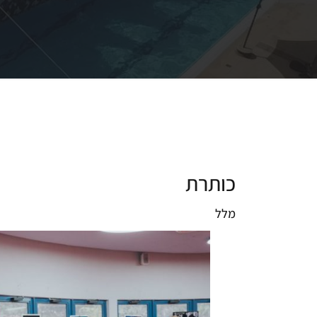
כותרת
מלל