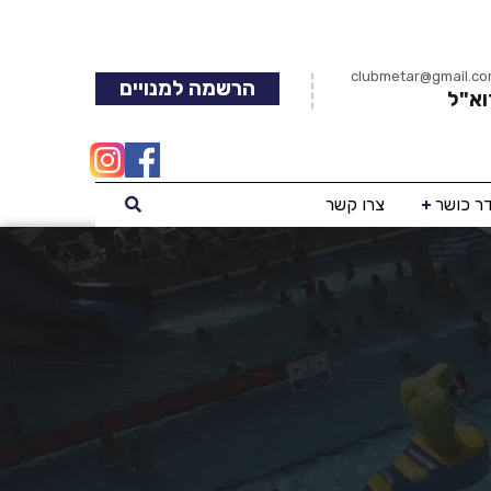
clubmetar@gmail.c
הרשמה למנויים
וא"ל
ר כושר
צרו קשר